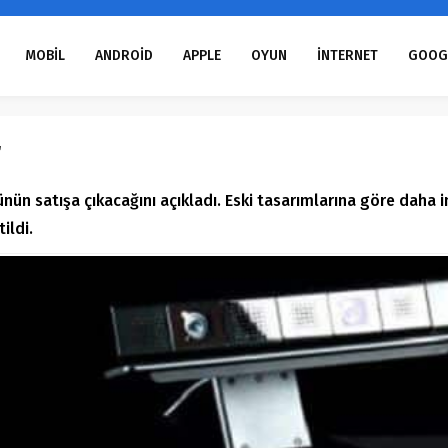
MOBİL
ANDROİD
APPLE
OYUN
İNTERNET
GOOG
r
nün satışa çıkacağını açıkladı. Eski tasarımlarına göre daha in
ildi.