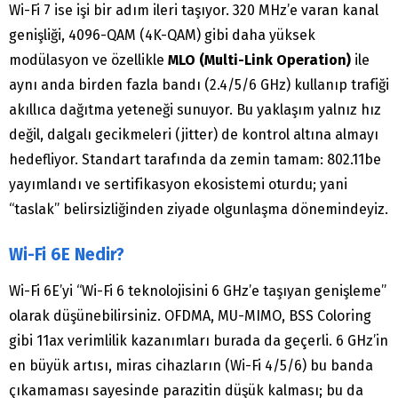
Wi-Fi 7 ise işi bir adım ileri taşıyor. 320 MHz’e varan kanal
genişliği, 4096-QAM (4K-QAM) gibi daha yüksek
modülasyon ve özellikle
MLO (Multi-Link Operation)
ile
aynı anda birden fazla bandı (2.4/5/6 GHz) kullanıp trafiği
akıllıca dağıtma yeteneği sunuyor. Bu yaklaşım yalnız hız
değil, dalgalı gecikmeleri (jitter) de kontrol altına almayı
hedefliyor. Standart tarafında da zemin tamam: 802.11be
yayımlandı ve sertifikasyon ekosistemi oturdu; yani
“taslak” belirsizliğinden ziyade olgunlaşma dönemindeyiz.
Wi-Fi 6E Nedir?
Wi-Fi 6E’yi “Wi-Fi 6 teknolojisini 6 GHz’e taşıyan genişleme”
olarak düşünebilirsiniz. OFDMA, MU-MIMO, BSS Coloring
gibi 11ax verimlilik kazanımları burada da geçerli. 6 GHz’in
en büyük artısı, miras cihazların (Wi-Fi 4/5/6) bu banda
çıkamaması sayesinde parazitin düşük kalması; bu da