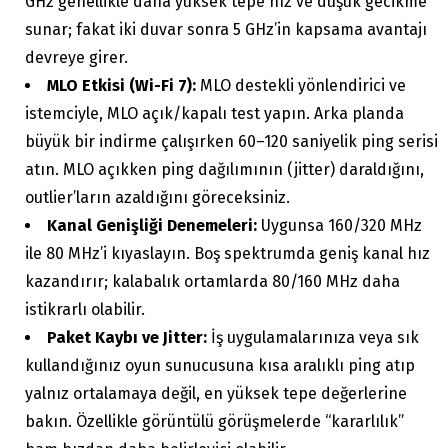
GHz genellikle daha yüksek tepe hız ve düşük gecikme
sunar; fakat iki duvar sonra 5 GHz’in kapsama avantajı
devreye girer.
MLO Etkisi (Wi-Fi 7):
MLO destekli yönlendirici ve
istemciyle, MLO açık/kapalı test yapın. Arka planda
büyük bir indirme çalışırken 60–120 saniyelik ping serisi
atın. MLO açıkken ping dağılımının (jitter) daraldığını,
outlier’ların azaldığını göreceksiniz.
Kanal Genişliği Denemeleri:
Uygunsa 160/320 MHz
ile 80 MHz’i kıyaslayın. Boş spektrumda geniş kanal hız
kazandırır; kalabalık ortamlarda 80/160 MHz daha
istikrarlı olabilir.
Paket Kaybı ve Jitter:
İş uygulamalarınıza veya sık
kullandığınız oyun sunucusuna kısa aralıklı ping atıp
yalnız ortalamaya değil, en yüksek tepe değerlerine
bakın. Özellikle görüntülü görüşmelerde “kararlılık”