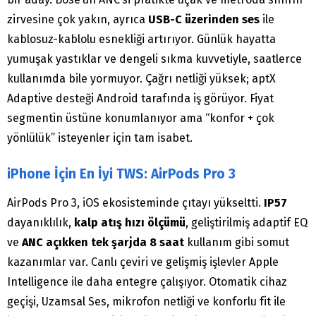
zirvesine çok yakın, ayrıca
USB-C üzerinden ses
ile
kablosuz-kablolu esnekliği artırıyor. Günlük hayatta
yumuşak yastıklar ve dengeli sıkma kuvvetiyle, saatlerce
kullanımda bile yormuyor. Çağrı netliği yüksek; aptX
Adaptive desteği Android tarafında iş görüyor. Fiyat
segmentin üstüne konumlanıyor ama “konfor + çok
yönlülük” isteyenler için tam isabet.
iPhone İçin En İyi TWS: AirPods Pro 3
AirPods Pro 3, iOS ekosisteminde çıtayı yükseltti.
IP57
dayanıklılık,
kalp atış hızı ölçümü
, geliştirilmiş adaptif EQ
ve
ANC açıkken tek şarjda 8 saat
kullanım gibi somut
kazanımlar var. Canlı çeviri ve gelişmiş işlevler Apple
Intelligence ile daha entegre çalışıyor. Otomatik cihaz
geçişi, Uzamsal Ses, mikrofon netliği ve konforlu fit ile