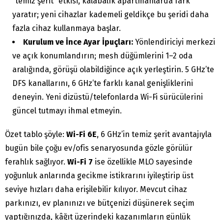
“temiz şerit” etkisi, kalabalık apartmanlarda fark
yaratır; yeni cihazlar kademeli geldikçe bu şeridi daha
fazla cihaz kullanmaya başlar.
Kurulum ve İnce Ayar İpuçları:
Yönlendiriciyi merkezi
ve açık konumlandırın; mesh düğümlerini 1–2 oda
aralığında, görüşü olabildiğince açık yerleştirin. 5 GHz’te
DFS kanallarını, 6 GHz’te farklı kanal genişliklerini
deneyin. Yeni dizüstü/telefonlarda Wi-Fi sürücülerini
güncel tutmayı ihmal etmeyin.
Özet tablo şöyle:
Wi-Fi 6E
, 6 GHz’in temiz şerit avantajıyla
bugün bile çoğu ev/ofis senaryosunda gözle görülür
ferahlık sağlıyor.
Wi-Fi 7
ise özellikle MLO sayesinde
yoğunluk anlarında gecikme istikrarını iyileştirip üst
seviye hızları daha erişilebilir kılıyor. Mevcut cihaz
parkınızı, ev planınızı ve bütçenizi düşünerek seçim
yaptığınızda, kâğıt üzerindeki kazanımların günlük