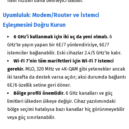
ham hızdan daha belirleyici olabilir.
Uyumluluk: Modem/Router ve İstemci
Eşleşmesini Doğru Kurun
6 GHz’i kullanmak için iki uç da yeni olmalı.
6
GHz’te yayın yapan bir 6E/7 yönlendiriciye, 6E/7
istemciler bağlanabilir. Eski cihazlar 2.4/5 GHz’te kalır.
Wi-Fi 7’nin tüm marifetleri için Wi-Fi 7 istemci
gerekir.
MLO, 320 MHz ve 4K-QAM gibi yetenekler ancak
iki tarafta da destek varsa açılır; aksi durumda bağlantı
6E/6 özellik setine geri döner.
Bölge profili önemlidir.
6 GHz kanalları ve güç
limitleri ülkeden ülkeye değişir. Cihaz yazılımındaki
bölge seçimi hatalıysa bazı kanallar hiç görünmeyebilir
veya güç sınırlanabilir.