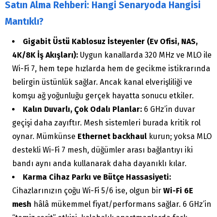
Satın Alma Rehberi: Hangi Senaryoda Hangisi
Mantıklı?
Gigabit Üstü Kablosuz İsteyenler (Ev Ofisi, NAS,
4K/8K İş Akışları):
Uygun kanallarda 320 MHz ve MLO ile
Wi-Fi 7, hem tepe hızlarda hem de gecikme istikrarında
belirgin üstünlük sağlar. Ancak kanal elverişliliği ve
komşu ağ yoğunluğu gerçek hayatta sonucu etkiler.
Kalın Duvarlı, Çok Odalı Planlar:
6 GHz’in duvar
geçişi daha zayıftır. Mesh sistemleri burada kritik rol
oynar. Mümkünse
Ethernet backhaul
kurun; yoksa MLO
destekli Wi-Fi 7 mesh, düğümler arası bağlantıyı iki
bandı aynı anda kullanarak daha dayanıklı kılar.
Karma Cihaz Parkı ve Bütçe Hassasiyeti:
Cihazlarınızın çoğu Wi-Fi 5/6 ise, olgun bir
Wi-Fi 6E
mesh
hâlâ mükemmel fiyat/performans sağlar. 6 GHz’in