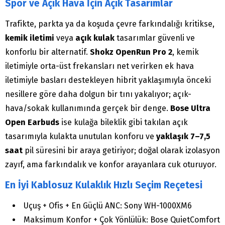
Spor ve Açık Hava İçin Açık Tasarımlar
Trafikte, parkta ya da koşuda çevre farkındalığı kritikse,
kemik iletimi
veya
açık kulak
tasarımlar güvenli ve
konforlu bir alternatif.
Shokz OpenRun Pro 2
, kemik
iletimiyle orta-üst frekansları net verirken ek hava
iletimiyle basları destekleyen hibrit yaklaşımıyla önceki
nesillere göre daha dolgun bir tını yakalıyor; açık-
hava/sokak kullanımında gerçek bir denge.
Bose Ultra
Open Earbuds
ise kulağa bileklik gibi takılan açık
tasarımıyla kulakta unutulan konforu ve
yaklaşık 7–7,5
saat
pil süresini bir araya getiriyor; doğal olarak izolasyon
zayıf, ama farkındalık ve konfor arayanlara cuk oturuyor.
En İyi Kablosuz Kulaklık Hızlı Seçim Reçetesi
Uçuş + Ofis + En Güçlü ANC: Sony WH-1000XM6
Maksimum Konfor + Çok Yönlülük: Bose QuietComfort