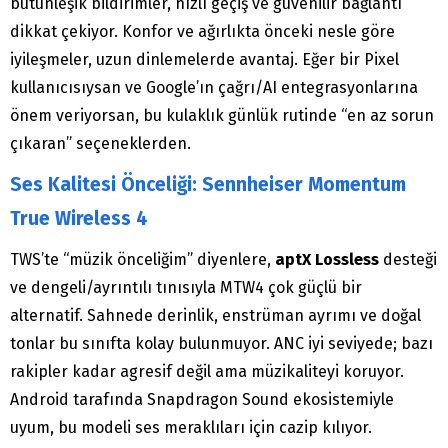
bütünleşik bildirimler, hızlı geçiş ve güvenilir bağlantı
dikkat çekiyor. Konfor ve ağırlıkta önceki nesle göre
iyileşmeler, uzun dinlemelerde avantaj. Eğer bir Pixel
kullanıcısıysan ve Google’ın çağrı/AI entegrasyonlarına
önem veriyorsan, bu kulaklık günlük rutinde “en az sorun
çıkaran” seçeneklerden.
Ses Kalitesi Önceliği: Sennheiser Momentum
True Wireless 4
TWS’te “müzik önceliğim” diyenlere,
aptX Lossless
desteği
ve dengeli/ayrıntılı tınısıyla MTW4 çok güçlü bir
alternatif. Sahnede derinlik, enstrüman ayrımı ve doğal
tonlar bu sınıfta kolay bulunmuyor. ANC iyi seviyede; bazı
rakipler kadar agresif değil ama müzikaliteyi koruyor.
Android tarafında Snapdragon Sound ekosistemiyle
uyum, bu modeli ses meraklıları için cazip kılıyor.