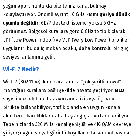
yoğun apartmanlarda bile temiz kanal bulmayı
kolaylaştırıyor. Önemli ayrıntı: 6 GHz kısmı
geriye dönük
uyumlu değildir
; 6E/7 destekli istemci yoksa 6 GHz
görünmez. Bölgesel kurallara göre 6 GHz’te tipik olarak
LPI (Low Power Indoor) ve VLP (Very Low Power) profilleri
uygulanır; bu da iç mekân odaklı, daha kontrollü bir güç
seviyesi anlamına gelir.
Wi-Fi 7 Nedir?
Wi-Fi 7 (802.11be), kablosuz tarafta “çok şeritli otoyol”
mantığını kurallara bağlı şekilde hayata geçiriyor.
MLO
sayesinde tek bir cihaz aynı anda iki veya üç bandı
birlikte kullanabiliyor; trafik o anda en uygun kanala
akarken tıkanıklıklar daha başlangıçta bertaraf ediliyor.
Tepe hızlarda 320 MHz kanal genişliği ve 4K-QAM devreye
giriyor; uygun sinyal-gürültü koşullarında sembol başına