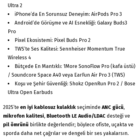
Ultra 2
iPhone’da En Sorunsuz Deneyim: AirPods Pro 3
Android’de Görüşme ve AI Esnekliği: Galaxy Buds3
Pro
Pixel Ekosistemi: Pixel Buds Pro 2
TWS’te Ses Kalitesi: Sennheiser Momentum True
Wireless 4
Bütçede En Mantıklı: 1More SonoFlow Pro (kafa üstü)
/ Soundcore Space A40 veya EarFun Air Pro 3 (TWS)
Koşu ve Şehir Güvenliği: Shokz OpenRun Pro 2 / Bose
Ultra Open Earbuds
2025’te
en iyi kablosuz kulaklık
seçiminde
ANC gücü
,
mikrofon kalitesi
,
Bluetooth LE Audio/LDAC
desteği ve
pil ömrünü
birlikte değerlendir; böylece ofiste, uçakta ve
sporda daha net çağrılar ve dengeli bir ses yakalarsın.