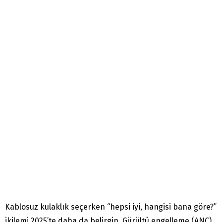
Kablosuz kulaklık seçerken “hepsi iyi, hangisi bana göre?”
ikilemi 2025’te daha da belirgin. Gürültü engelleme (ANC)