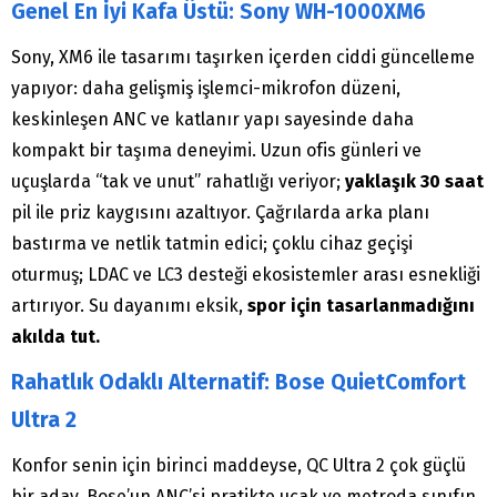
Genel En İyi Kafa Üstü: Sony WH-1000XM6
Sony, XM6 ile tasarımı taşırken içerden ciddi güncelleme
yapıyor: daha gelişmiş işlemci-mikrofon düzeni,
keskinleşen ANC ve katlanır yapı sayesinde daha
kompakt bir taşıma deneyimi. Uzun ofis günleri ve
uçuşlarda “tak ve unut” rahatlığı veriyor;
yaklaşık 30 saat
pil ile priz kaygısını azaltıyor. Çağrılarda arka planı
bastırma ve netlik tatmin edici; çoklu cihaz geçişi
oturmuş; LDAC ve LC3 desteği ekosistemler arası esnekliği
artırıyor. Su dayanımı eksik,
spor için tasarlanmadığını
akılda tut.
Rahatlık Odaklı Alternatif: Bose QuietComfort
Ultra 2
Konfor senin için birinci maddeyse, QC Ultra 2 çok güçlü
bir aday. Bose’un ANC’si pratikte uçak ve metroda sınıfın