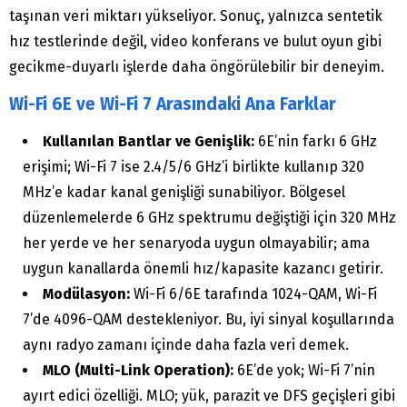
taşınan veri miktarı yükseliyor. Sonuç, yalnızca sentetik
hız testlerinde değil, video konferans ve bulut oyun gibi
gecikme-duyarlı işlerde daha öngörülebilir bir deneyim.
Wi-Fi 6E ve Wi-Fi 7 Arasındaki Ana Farklar
Kullanılan Bantlar ve Genişlik:
6E’nin farkı 6 GHz
erişimi; Wi-Fi 7 ise 2.4/5/6 GHz’i birlikte kullanıp 320
MHz’e kadar kanal genişliği sunabiliyor. Bölgesel
düzenlemelerde 6 GHz spektrumu değiştiği için 320 MHz
her yerde ve her senaryoda uygun olmayabilir; ama
uygun kanallarda önemli hız/kapasite kazancı getirir.
Modülasyon:
Wi-Fi 6/6E tarafında 1024-QAM, Wi-Fi
7’de 4096-QAM destekleniyor. Bu, iyi sinyal koşullarında
aynı radyo zamanı içinde daha fazla veri demek.
MLO (Multi-Link Operation):
6E’de yok; Wi-Fi 7’nin
ayırt edici özelliği. MLO; yük, parazit ve DFS geçişleri gibi