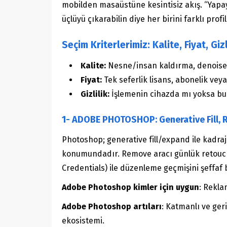
mobilden masaüstüne kesintisiz akış. “Yapay
üçlüyü çıkarabilin diye her birini farklı pro
Seçim Kriterlerimiz: Kalite, Fiyat, Gizl
Kalite:
Nesne/insan kaldırma, denoise, k
Fiyat:
Tek seferlik lisans, abonelik veya
Gizlilik:
İşlemenin cihazda mı yoksa bulu
1- ADOBE PHOTOSHOP: Generative Fill, R
Photoshop; generative fill/expand ile kad
konumundadır. Remove aracı günlük retouch i
Credentials) ile düzenleme geçmişini şeffaf b
Adobe Photoshop kimler için uygun
: Rekla
Adobe Photoshop artıları
: Katmanlı ve ger
ekosistemi.