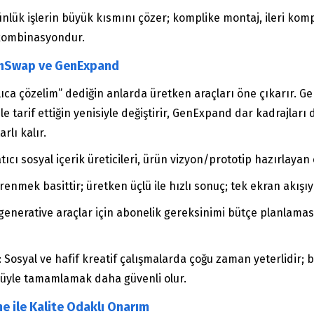
ünlük işlerin büyük kısmını çözer; komplike montaj, ileri komp
 kombinasyondur.
enSwap ve GenExpand
lıca çözelim” dediğin anlarda üretken araçları öne çıkarır. 
tarif ettiğin yenisiyle değiştirir, GenExpand dar kadrajları 
lı kalır.
atıcı sosyal içerik üreticileri, ürün vizyon/prototip hazırlayan
renmek basittir; üretken üçlü ile hızlı sonuç; tek ekran akışı
enerative araçlar için abonelik gereksinimi bütçe planlaması 
: Sosyal ve hafif kreatif çalışmalarda çoğu zaman yeterlidir;
örüyle tamamlamak daha güvenli olur.
e ile Kalite Odaklı Onarım