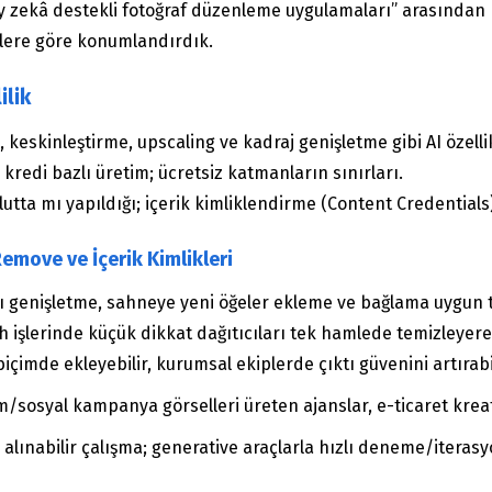
 zekâ destekli fotoğraf düzenleme uygulamaları” arasından hed
fillere göre konumlandırdık.
ilik
eskinleştirme, upscaling ve kadraj genişletme gibi AI özelli
 kredi bazlı üretim; ücretsiz katmanların sınırları.
tta mı yapıldığı; içerik kimliklendirme (Content Credentials) 
emove ve İçerik Kimlikleri
rajı genişletme, sahneye yeni öğeler ekleme ve bağlama uyg
şlerinde küçük dikkat dağıtıcıları tek hamlede temizleyerek a
içimde ekleyebilir, kurumsal ekiplerde çıktı güvenini artırabil
m/sosyal kampanya görselleri üreten ajanslar, e-ticaret kreati
i alınabilir çalışma; generative araçlarla hızlı deneme/iteras