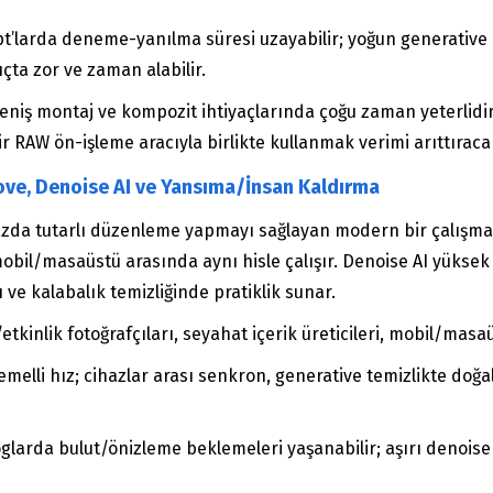
t’larda deneme-yanılma süresi uzayabilir; yoğun generative
çta zor ve zaman alabilir.
Geniş montaj ve kompozit ihtiyaçlarında çoğu zaman yeterlidi
r RAW ön-işleme aracıyla birlikte kullanmak verimi arıttıracak
e, Denoise AI ve Yansıma/İnsan Kaldırma
ihazda tutarlı düzenleme yapmayı sağlayan modern bir çalışm
il/masaüstü arasında aynı hisle çalışır. Denoise AI yüksek 
 ve kalabalık temizliğinde pratiklik sunar.
etkinlik fotoğrafçıları, seyahat içerik üreticileri, mobil/mas
emelli hız; cihazlar arası senkron, generative temizlikte do
glarda bulut/önizleme beklemeleri yaşanabilir; aşırı denoise c