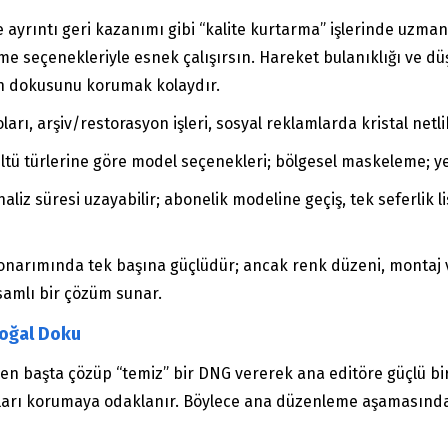
 ayrıntı geri kazanımı gibi “kalite kurtarma” işlerinde uzmanl
e seçenekleriyle esnek çalışırsın. Hareket bulanıklığı ve düş
an dokusunu korumak kolaydır.
ları, arşiv/restorasyon işleri, sosyal reklamlarda kristal netl
rültü türlerine göre model seçenekleri; bölgesel maskeleme; y
naliz süresi uzayabilir; abonelik modeline geçiş, tek seferlik l
e onarımında tek başına güçlüdür; ancak renk düzeni, montaj 
samlı bir çözüm sunar.
oğal Doku
en başta çözüp “temiz” bir DNG vererek ana editöre güçlü bi
ları korumaya odaklanır. Böylece ana düzenleme aşamasında r