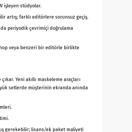
W işleyen stüdyolar.
r artış; farklı editörlere sorunsuz geçiş.
ımda periyodik çevrimiçi doğrulama
op veya benzeri bir editörle birlikte
çıkar. Yeni akıllı maskeleme araçları
Büyük setlerde müşterinin ekranda anında
mleri.
timi.
ş gerekebilir; lisans/ek paket maliyeti