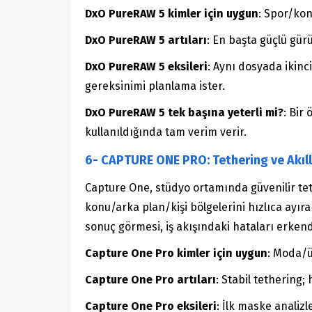
DxO PureRAW 5 kimler için uygun
: Spor/kon
DxO PureRAW 5 artıları
: En başta güçlü gür
DxO PureRAW 5 eksileri
: Aynı dosyada ikinc
gereksinimi planlama ister.
DxO PureRAW 5 tek başına yeterli mi?
: Bir
kullanıldığında tam verim verir.
6- CAPTURE ONE PRO: Tethering ve Akıl
Capture One, stüdyo ortamında güvenilir tet
konu/arka plan/kişi bölgelerini hızlıca ay
sonuç görmesi, iş akışındaki hataları erken
Capture One Pro kimler için uygun
: Moda/ür
Capture One Pro artıları
: Stabil tethering
Capture One Pro eksileri
: İlk maske analiz