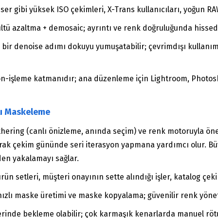
ser gibi yüksek ISO çekimleri, X-Trans kullanıcıları, yoğun RA
ültü azaltma + demosaic; ayrıntı ve renk doğruluğunda hissedili
i bir denoise adımı dokuyu yumuşatabilir; çevrimdışı kullan
 ön-işleme katmanıdır; ana düzenleme için Lightroom, Photosh
lı Maskeleme
hering (canlı önizleme, anında seçim) ve renk motoruyla öne 
ırarak çekim gününde seri iterasyon yapmana yardımcı olur. 
den yakalamayı sağlar.
ün setleri, müşteri onayının sette alındığı işler, katalog çeki
; hızlı maske üretimi ve maske kopyalama; güvenilir renk yöne
lerinde bekleme olabilir; çok karmaşık kenarlarda manuel rötu