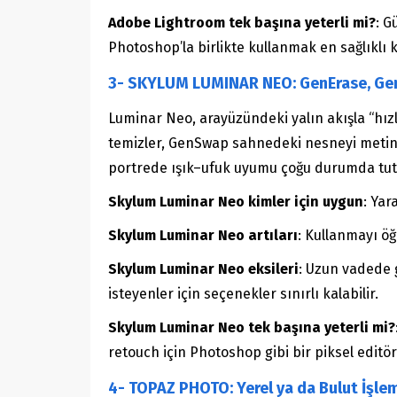
Adobe Lightroom tek başına yeterli mi?
: G
Photoshop’la birlikte kullanmak en sağlıklı
3- SKYLUM LUMINAR NEO: GenErase, G
Luminar Neo, arayüzündeki yalın akışla “hız
temizler, GenSwap sahnedeki nesneyi metinle 
portrede ışık–ufuk uyumu çoğu durumda tutar
Skylum Luminar Neo kimler için uygun
: Yar
Skylum Luminar Neo artıları
: Kullanmayı öğ
Skylum Luminar Neo eksileri
: Uzun vadede g
isteyenler için seçenekler sınırlı kalabilir.
Skylum Luminar Neo tek başına yeterli mi?
retouch için Photoshop gibi bir piksel edit
4- TOPAZ PHOTO: Yerel ya da Bulut İşlem