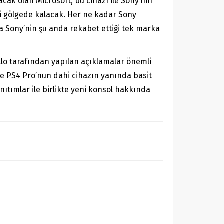
acak olan Microsoft, bu cihazı ile Sony’nin
i gölgede kalacak. Her ne kadar Sony
a Sony’nin şu anda rekabet ettiği tek marka
ello tarafından yapılan açıklamalar önemli
 ve PS4 Pro’nun dahi cihazın yanında basit
nıtımlar ile birlikte yeni konsol hakkında