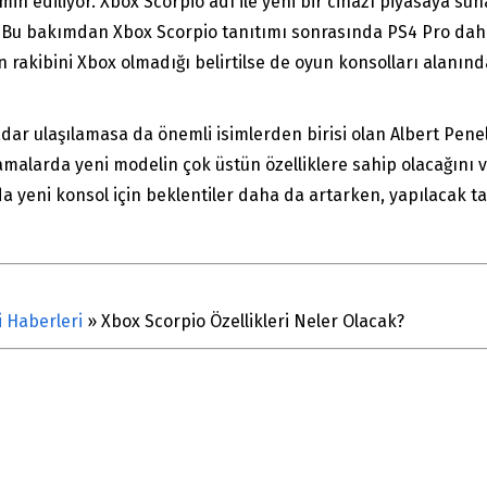
in ediliyor. Xbox Scorpio adı ile yeni bir cihazı piyasaya sun
. Bu bakımdan Xbox Scorpio tanıtımı sonrasında PS4 Pro dah
rakibini Xbox olmadığı belirtilse de oyun konsolları alanınd
adar ulaşılamasa da önemli isimlerden birisi olan Albert Pen
klamalarda yeni modelin çok üstün özelliklere sahip olacağını
a yeni konsol için beklentiler daha da artarken, yapılacak ta
i Haberleri
»
Xbox Scorpio Özellikleri Neler Olacak?