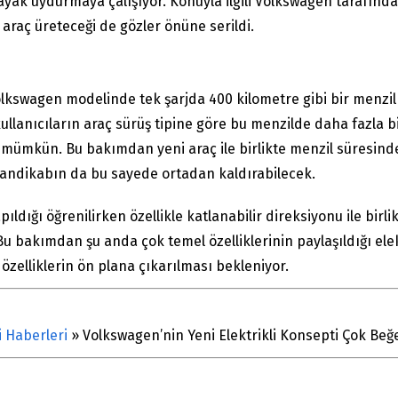
ayak uydurmaya çalışıyor. Konuyla ilgili Volkswagen tarafında
araç üreteceği de gözler önüne serildi.
lkswagen modelinde tek şarjda 400 kilometre gibi bir menzil 
ullanıcıların araç sürüş tipine göre bu menzilde daha fazla
mümkün. Bu bakımdan yeni araç ile birlikte menzil süresinde 
handikabın da bu sayede ortadan kaldırabilecek.
pıldığı öğrenilirken özellikle katlanabilir direksiyonu ile birl
u bakımdan şu anda çok temel özelliklerinin paylaşıldığı el
 özelliklerin ön plana çıkarılması bekleniyor.
i Haberleri
»
Volkswagen’nin Yeni Elektrikli Konsepti Çok Beğe