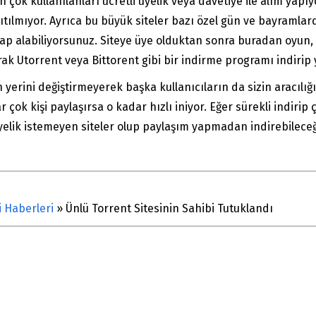
 çok kullanılanları ücretli üyelik veya davetiye ile alım yapıy
ıtılmıyor. Ayrıca bu büyük siteler bazı özel gün ve bayramlard
sap alabiliyorsunuz. Siteye üye olduktan sonra buradan oyun, 
rak Utorrent veya Bittorent gibi bir indirme programı indirip
n yerini değiştirmeyerek başka kullanıcıların da sizin aracılığ
ok kişi paylaşırsa o kadar hızlı iniyor. Eğer sürekli indirip 
e üyelik istemeyen siteler olup paylaşım yapmadan indirebilece
i Haberleri
»
Ünlü Torrent Sitesinin Sahibi Tutuklandı