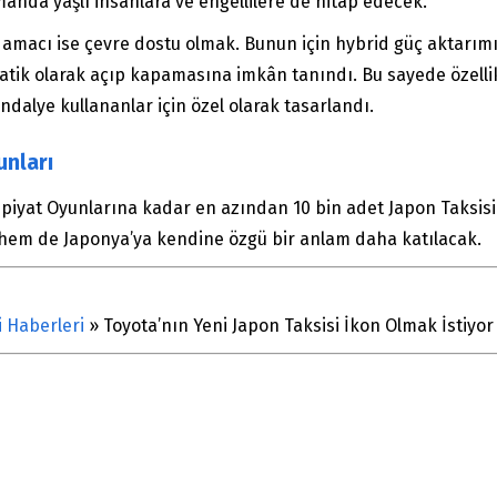
anda yaşlı insanlara ve engellilere de hitap edecek.
 amacı ise çevre dostu olmak. Bunun için hybrid güç aktarımı 
tik olarak açıp kapamasına imkân tanındı. Bu sayede özellikl
andalye kullananlar için özel olarak tasarlandı.
unları
piyat Oyunlarına kadar en azından 10 bin adet Japon Taksisi
hem de Japonya’ya kendine özgü bir anlam daha katılacak.
i Haberleri
»
Toyota’nın Yeni Japon Taksisi İkon Olmak İstiyor