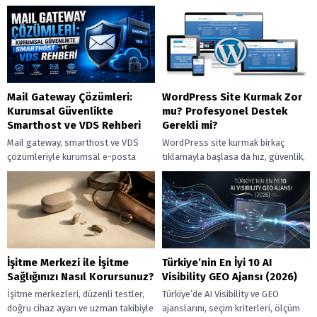
artırırken uzun vadeli maliyet
ve sigarayı bıraktıktan sonra
avantajı sağlayın.
başlayan iyileşme sürecini
ayrıntılarıyla keşfedin.
Mail Gateway Çözümleri:
WordPress Site Kurmak Zor
Kurumsal Güvenlikte
mu? Profesyonel Destek
Smarthost ve VDS Rehberi
Gerekli mi?
Mail gateway, smarthost ve VDS
WordPress site kurmak birkaç
çözümleriyle kurumsal e-posta
tıklamayla başlasa da hız, güvenlik,
trafiğinizi siber tehditlerden
SEO ve satış hedefleri devreye
koruyup güvenli teslimatı
girince profesyonel destek
destekleyin.
gerekebilir.
İşitme Merkezi ile İşitme
Türkiye’nin En İyi 10 AI
Sağlığınızı Nasıl Korursunuz?
Visibility GEO Ajansı (2026)
İşitme merkezleri, düzenli testler,
Türkiye’de AI Visibility ve GEO
doğru cihaz ayarı ve uzman takibiyle
ajanslarını, seçim kriterleri, ölçüm