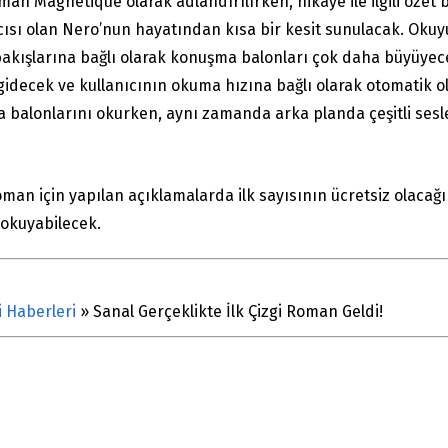
an Magnetique olarak adlandırılırken, hikaye ile ilgili özet bi
ıcısı olan Nero’nun hayatından kısa bir kesit sunulacak. Oku
n bakışlarına bağlı olarak konuşma balonları çok daha büyüyec
 gidecek ve kullanıcının okuma hızına bağlı olarak otomatik ol
 balonlarını okurken, aynı zamanda arka planda çeşitli sesle
 roman için yapılan açıklamalarda ilk sayısının ücretsiz olaca
 okuyabilecek.
i Haberleri
»
Sanal Gerçeklikte İlk Çizgi Roman Geldi!