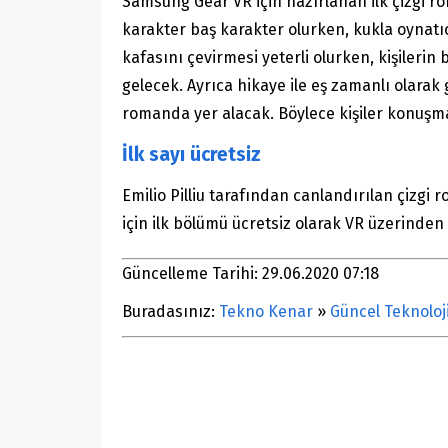
Samsung Gear VR için hazırlanan ilk çizgi rom
karakter baş karakter olurken, kukla oynat
kafasını çevirmesi yeterli olurken, kişileri
gelecek. Ayrıca hikaye ile eş zamanlı olarak
romanda yer alacak. Böylece kişiler konuşma
İlk sayı ücretsiz
Emilio Pilliu tarafından canlandırılan çizgi
için ilk bölümü ücretsiz olarak VR üzerinden
Güncelleme Tarihi: 29.06.2020 07:18
Buradasınız:
Tekno Kenar
»
Güncel Teknoloj