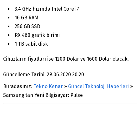
3.4 GHz hızında Intel Core i7
16 GB RAM
256 GB SSD
RX 460 grafik birimi
1 TB sabit disk
Cihazların fiyatları ise 1200 Dolar ve 1600 Dolar olacak.
Güncelleme Tarihi: 29.06.2020 20:20
Buradasınız:
Tekno Kenar
»
Güncel Teknoloji Haberleri
»
Samsung’tan Yeni Bilgisayar: Pulse