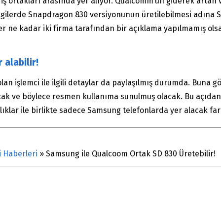
ş ortakları arasında yer alıyor. Qualcomm’un giderek artan ve
lgilerde Snapdragon 830 versiyonunun üretilebilmesi adına 
her ne kadar iki firma tarafından bir açıklama yapılmamış ol
alabilir!
olan işlemci ile ilgili detaylar da paylaşılmış durumda. Buna gö
ak ve böylece resmen kullanıma sunulmuş olacak. Bu açıdan 
klar ile birlikte sadece Samsung telefonlarda yer alacak farklı 
i Haberleri
»
Samsung ile Qualcoom Ortak SD 830 Üretebilir!