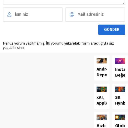
Henüz yorum yapılmamış. İlk yorumu yukarıdaki form aracılığıyla siz
yapabilirsiniz.
Android’de
Insta
Depolama
Beğen
Alanını
Artıra
Açmanın
İçerik
12
Takvim
xAI,
SK
Güvenli
Apple
Hynix
Yolu
ve
321
OpenAI’ye
Katma
Dava
2Tb
Hızlı
Globa
Açtı:
QLC’yi