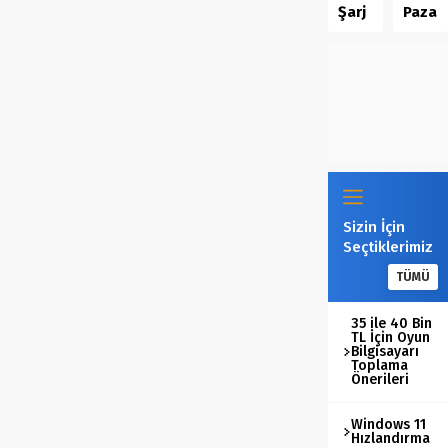
Şarj
Pazar
App
Seri
İstasyonlarının
Teknol
Store
Üreti
Hava
Hisse
Sıralama
Aldı
Kalitesi
Yüksel
Krizi
Üzerindeki
Dinami
Etkileri
Sizin İçin
Seçtiklerimiz
TÜMÜ
35 ile 40 Bin
TL İçin Oyun
Bilgisayarı
Toplama
Önerileri
Windows 11
Hızlandırma