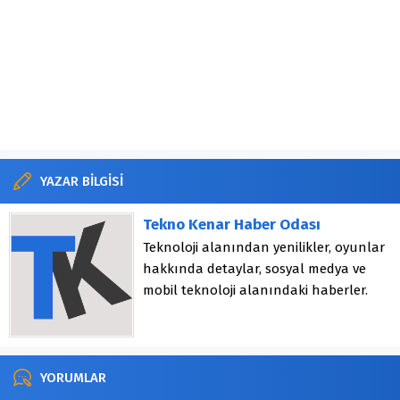
YAZAR BİLGİSİ
Tekno Kenar Haber Odası
Teknoloji alanından yenilikler, oyunlar
hakkında detaylar, sosyal medya ve
mobil teknoloji alanındaki haberler.
YORUMLAR