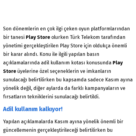
Son dönemlerin en çok ilgi çeken oyun platformlarından
bir tanesi
Play Store
olurken Türk Telekom tarafından
yönetimi gerçekleştirilen Play Store için oldukça önemli
bir karar alındı. Konu ile ilgili yapılan basın
açıklamalarında adil kullanım kotası konusunda
Play
Store
üyelerine özel seçeneklerin ve imkanların
sunulacağı belirtilirken bu kapsamda sadece Kasım ayına
yönelik değil, diğer aylarda da farklı kampanyaların ve
fırsatların tekniklerini sunulacağı belirtildi.
Adil kullanım kalkıyor!
Yapılan açıklamalarda Kasım ayına yönelik önemli bir
güncellemenin gerçekleştirileceği belirtilirken bu