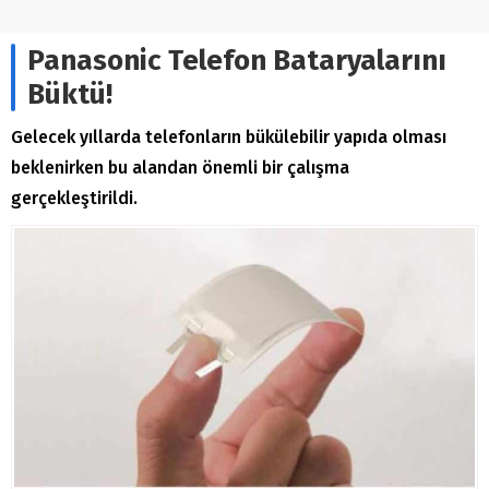
Panasonic Telefon Bataryalarını
Büktü!
Gelecek yıllarda telefonların bükülebilir yapıda olması
beklenirken bu alandan önemli bir çalışma
gerçekleştirildi.