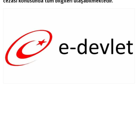
cezası konusunda tüm bilgileri ulaşabilmektedir.