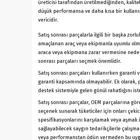
üreticisi tarafından üretilmediğinden, kalit
düşük performansa ve daha kısa bir kullanım
vericidir.
Satış sonrası parçalarla ilgili bir başka zor
amaçlanan araç veya ekipmanla uyumlu olmam
araca veya ekipmana zarar vermesine neden o
sonrası parçaları seçmek önemlidir.
Satış sonrası parçaları kullanırken garanti 
garanti kapsamında olmayabilir. Ek olarak, p
destek sistemiyle gelen gönül rahatlığını iste
Satış sonrası parçalar, OEM parçalarına göre
seçenek sunarak tüketiciler için onları çeki
spesifikasyonlarını karşılamak veya aşmak i
sağlayabilecek saygın tedarikçilerle çalışmak
veya performanstan ödün vermeden bu uygun m