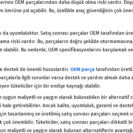
elerinin OEM parçalarından daha düşük olma riski vardır. Düşü
 ömrüne yol açabilir. Bu, özellikle araç güvenliğinin çok ön
luk da uyumluluktur. Satış sonrası parçalar OEM tarafından üre
a riski vardır. Bu, parçaların doğru şekilde oturmamasına,
labilir. Bu nedenle, OEM spesifikasyonlarını karşılamak vey
ve destek de önemli hususlardır.
OEM parça
tarafından üretil
arçalarla ilgili sorunlar varsa destek ve yardım almak daha zo
yen tüketiciler için bir endişe kaynağı olabilir.
 uygun maliyetli ve yaygın olarak bulunabilen bir alternatif s
ci hale getirebilirler. Ancak kalite, uyumluluk, garanti ve de
çin tasarlanmış ve üretilmiş satış sonrası parçaları seçmek 
 çok önemlidir. Tüketiciler, satış sonrası parçaları dikkatli b
aliyetli ve yaygın olarak bulunan alternatiflerin avantajla