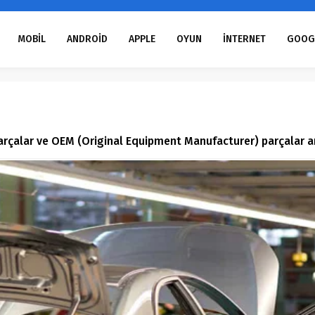
MOBİL
ANDROİD
APPLE
OYUN
İNTERNET
GOOG
rçalar ve OEM (Original Equipment Manufacturer) parçalar ar