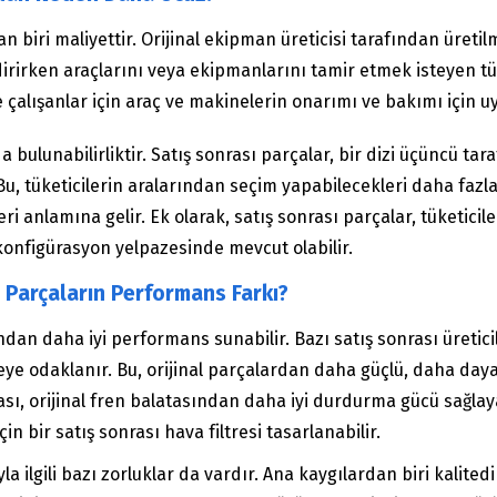
an biri maliyettir. Orijinal ekipman üreticisi tarafından üreti
rirken araçlarını veya ekipmanlarını tamir etmek isteyen tüketi
le çalışanlar için araç ve makinelerin onarımı ve bakımı için uy
 bulunabilirliktir. Satış sonrası parçalar, bir dizi üçüncü tar
, tüketicilerin aralarından seçim yapabilecekleri daha fazla
i anlamına gelir. Ek olarak, satış sonrası parçalar, tüketicileri
onfigürasyon yelpazesinde mevcut olabilir.
 Parçaların Performans Farkı?
dan daha iyi performans sunabilir. Bazı satış sonrası üretic
meye odaklanır. Bu, orijinal parçalardan daha güçlü, daha da
atası, orijinal fren balatasından daha iyi durdurma gücü sağlay
 bir satış sonrası hava filtresi tasarlanabilir.
a ilgili bazı zorluklar da vardır. Ana kaygılardan biri kalited