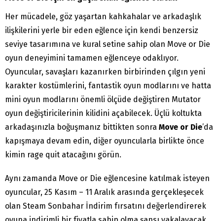
Her mücadele, göz yaşartan kahkahalar ve arkadaşlık
ilişkilerini yerle bir eden eğlence için kendi benzersiz
seviye tasarımına ve kural setine sahip olan Move or Die
oyun deneyimini tamamen eğlenceye odaklıyor.
Oyuncular, savaşları kazanırken birbirinden çılgın yeni
karakter kostümlerini, fantastik oyun modlarını ve hatta
mini oyun modlarını önemli ölçüde değiştiren Mutator
oyun değiştiricilerinin kilidini açabilecek. Üçlü koltukta
arkadaşınızla boğuşmanız bittikten sonra
Move or Die
’da
kapışmaya devam edin, diğer oyuncularla birlikte önce
kimin rage quit atacağını görün.
Aynı zamanda Move or Die eğlencesine katılmak isteyen
oyuncular, 25 Kasım – 11 Aralık arasında gerçekleşecek
olan Steam Sonbahar İndirim fırsatını değerlendirerek
oyuna indirimli bir fiyatla sahip olma şansı yakalayacak.