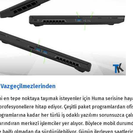
n Vazgeçilmezlerinden
ni en tepe noktaya taşımak isteyenler için Huma serisine hay
la profesyonellere hitap ediyor. Çeşitli paket programlardan o
amlarına kadar her türlü iş odaklı yazılımı sorunsuzca çalış
 barındıran merkezî işlemciler yer alıyor. Böylece mobil duru
rize bağlı olmadan da sürdürülebiliyor. Günün ilerleyen saatl