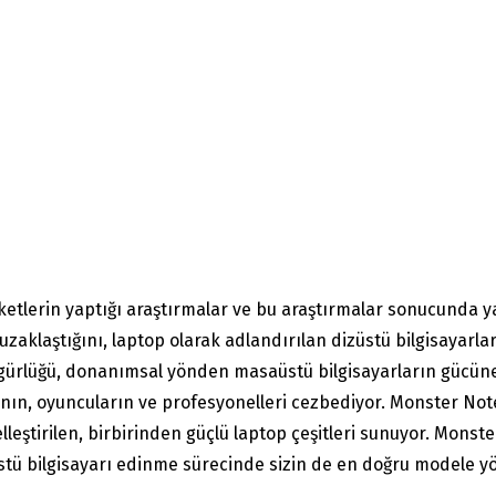
şirketlerin yaptığı araştırmalar ve bu araştırmalar sonucunda 
uzaklaştığını, laptop olarak adlandırılan dizüstü bilgisayarl
özgürlüğü, donanımsal yönden masaüstü bilgisayarların gücün
arının, oyuncuların ve profesyonelleri cezbediyor. Monster N
 özelleştirilen, birbirinden güçlü laptop çeşitleri sunuyor. Mo
stü bilgisayarı edinme sürecinde sizin de en doğru modele yö