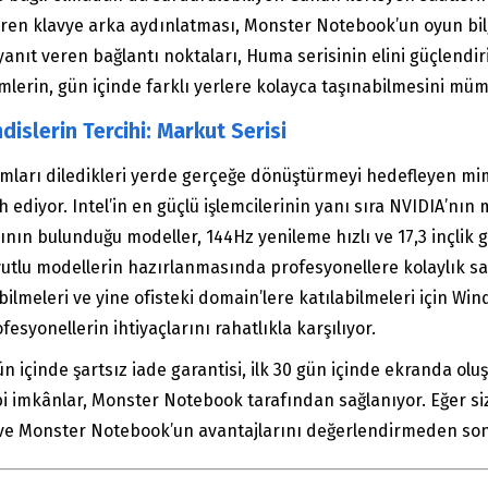
ren klavye arka aydınlatması, Monster Notebook’un oyun bilgis
ıt veren bağlantı noktaları, Huma serisinin elini güçlendiriyo
ümlerin, gün içinde farklı yerlere kolayca taşınabilmesini müm
islerin Tercihi: Markut Serisi
rımları diledikleri yerde gerçeğe dönüştürmeyi hedefleyen m
diyor. Intel’in en güçlü işlemcilerinin yanı sıra NVIDIA’nın mo
nın bulunduğu modeller, 144Hz yenileme hızlı ve 17,3 inçlik g
lu modellerin hazırlanmasında profesyonellere kolaylık sağlı
ilmeleri ve yine ofisteki domain’lere katılabilmeleri için Win
syonellerin ihtiyaçlarını rahatlıkla karşılıyor.
n içinde şartsız iade garantisi, ilk 30 gün içinde ekranda oluş
i imkânlar, Monster Notebook tarafından sağlanıyor. Eğer siz
ve Monster Notebook’un avantajlarını değerlendirmeden son