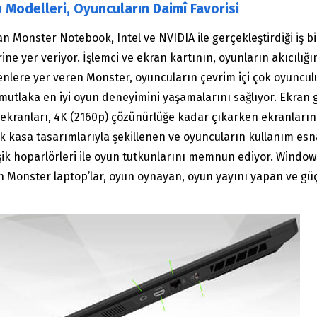
 Modelleri, Oyuncuların Daimî Favorisi
 Monster Notebook, Intel ve NVIDIA ile gerçekleştirdiği iş b
ne yer veriyor. İşlemci ve ekran kartının, oyunların akıcılığı
enlere yer veren Monster, oyuncuların çevrim içi çok oyunculu
tlaka en iyi oyun deneyimini yaşamalarını sağlıyor. Ekran geni
 ekranları, 4K (2160p) çözünürlüğe kadar çıkarken ekranların 
stik kasa tasarımlarıyla şekillenen ve oyuncuların kullanım e
şik hoparlörleri ile oyun tutkunlarını memnun ediyor. Windows
lan Monster laptop’lar, oyun oynayan, oyun yayını yapan ve g