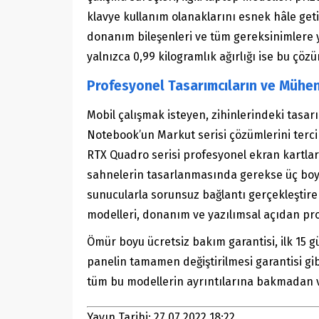
klavye kullanım olanaklarını esnek hâle geti
donanım bileşenleri ve tüm gereksinimlere yan
yalnızca 0,99 kilogramlık ağırlığı ise bu çöz
Profesyonel Tasarımcıların ve Mühend
Mobil çalışmak isteyen, zihinlerindeki tasa
Notebook’un Markut serisi çözümlerini tercih e
RTX Quadro serisi profesyonel ekran kartları
sahnelerin tasarlanmasında gerekse üç boyut
sunucularla sorunsuz bağlantı gerçekleştireb
modelleri, donanım ve yazılımsal açıdan profe
Ömür boyu ücretsiz bakım garantisi, ilk 15 gü
panelin tamamen değiştirilmesi garantisi gib
tüm bu modellerin ayrıntılarına bakmadan 
Yayın Tarihi: 27.07.2022 18:22