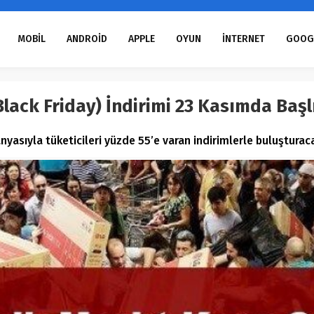
MOBİL
ANDROİD
APPLE
OYUN
İNTERNET
GOOG
ack Friday) İndirimi 23 Kasımda Başl
sıyla tüketicileri yüzde 55’e varan indirimlerle buluşturacağ