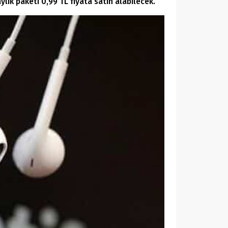
lık paketi 0,99 TL fiyata satın alabilecek.