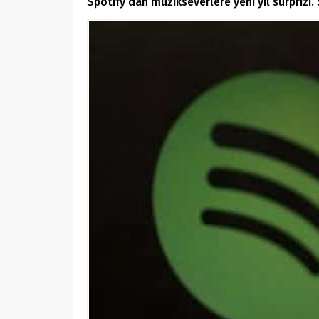
Spotify’dan müzikseverlere yeni yıl sürprizi.