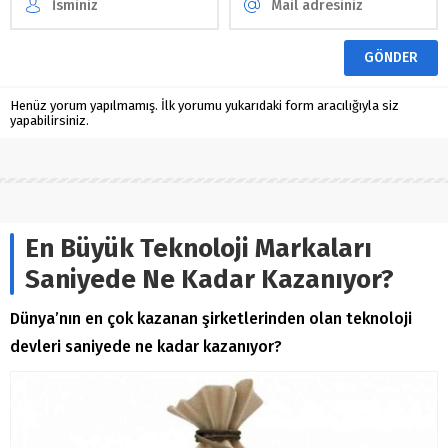
Henüz yorum yapılmamış. İlk yorumu yukarıdaki form aracılığıyla siz
yapabilirsiniz.
En Büyük Teknoloji Markaları
Saniyede Ne Kadar Kazanıyor?
Dünya’nın en çok kazanan şirketlerinden olan teknoloji
devleri saniyede ne kadar kazanıyor?