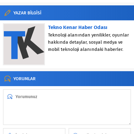
YAZAR BİLGİSİ
Tekno Kenar Haber Odası
Teknoloji alanından yenilikler, oyunlar
hakkında detaylar, sosyal medya ve
mobil teknoloji alanındaki haberler.
YORUMLAR