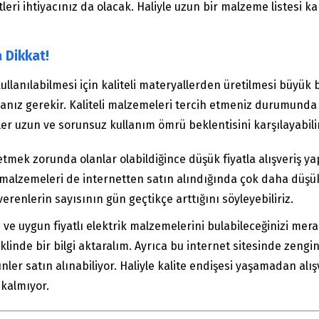
tleri ihtiyacınız da olacak. Haliyle uzun bir malzeme listesi k
 Dikkat!
kullanılabilmesi için kaliteli materyallerden üretilmesi büyük
manız gerekir. Kaliteli malzemeleri tercih etmeniz durumund
 uzun ve sorunsuz kullanım ömrü beklentisini karşılayabilir.
 etmek zorunda olanlar olabildiğince düşük fiyatla alışveriş 
ik malzemeleri de internetten satın alındığında çok daha düşü
verenlerin sayısının gün geçtikçe arttığını söyleyebiliriz.
ve uygun fiyatlı elektrik malzemelerini bulabileceğinizi merak
eklinde bir bilgi aktaralım. Ayrıca bu internet sitesinde zengi
rünler satın alınabiliyor. Haliyle kalite endişesi yaşamadan a
kalmıyor.