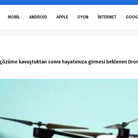
MOBİL
ANDROİD
APPLE
OYUN
İNTERNET
GOOG
n çözüme kavuştuktan sonra hayatımıza girmesi beklenen Drone