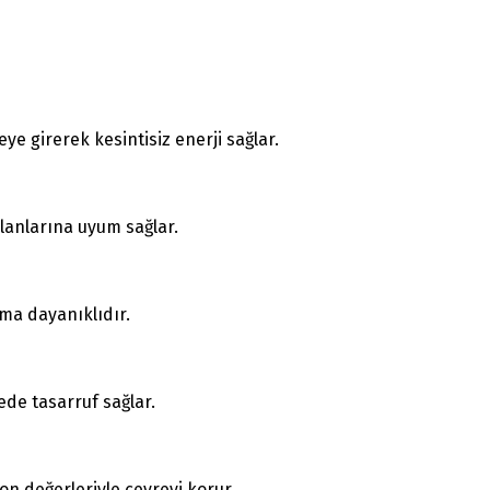
ye girerek kesintisiz enerji sağlar.
alanlarına uyum sağlar.
ıma dayanıklıdır.
ede tasarruf sağlar.
on değerleriyle çevreyi korur.