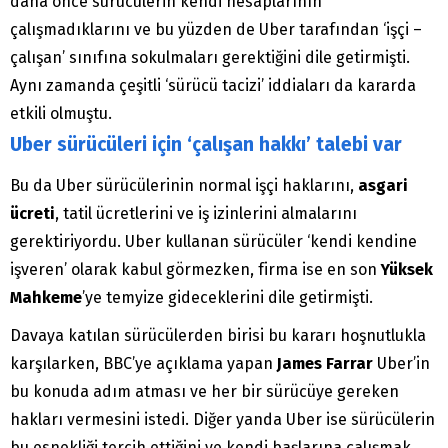
daha önce sürücülerin kendi hesaplarının
çalışmadıklarını ve bu yüzden de Uber tarafından ‘işçi –
çalışan’ sınıfına sokulmaları gerektiğini dile getirmişti.
Aynı zamanda çeşitli ‘sürücü tacizi’ iddiaları da kararda
etkili olmuştu.
Uber sürücüleri için ‘çalışan hakkı’ talebi var
Bu da Uber sürücülerinin normal işçi haklarını,
asgari
ücreti
, tatil ücretlerini ve iş izinlerini almalarını
gerektiriyordu. Uber kullanan sürücüler ‘kendi kendine
işveren’ olarak kabul görmezken, firma ise en son
Yüksek
Mahkeme
’ye temyize gideceklerini dile getirmişti.
Davaya katılan sürücülerden birisi bu kararı hoşnutlukla
karşılarken, BBC’ye açıklama yapan
James Farrar
Uber’in
bu konuda adım atması ve her bir sürücüye gereken
hakları vermesini istedi. Diğer yanda Uber ise sürücülerin
bu esnekliği tercih ettiğini ve kendi başlarına çalışmak