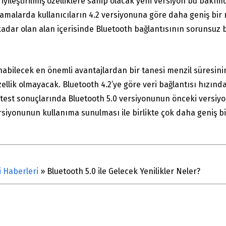
 iyileştirilmiş özelliklere sahip olacak yeni versiyon bu bak
çıklamalarda kullanıcıların 4.2 versiyonuna göre daha geniş bir
kadar olan alan içerisinde Bluetooth bağlantısının sorunsuz bi
nabilecek en önemli avantajlardan bir tanesi menzil süresinin
lik olmayacak. Bluetooth 4.2’ye göre veri bağlantısı hızında 
n test sonuçlarında Bluetooth 5.0 versiyonunun önceki versiyon
iyonunun kullanıma sunulması ile birlikte çok daha geniş bir 
i Haberleri
»
Bluetooth 5.0 ile Gelecek Yenilikler Neler?