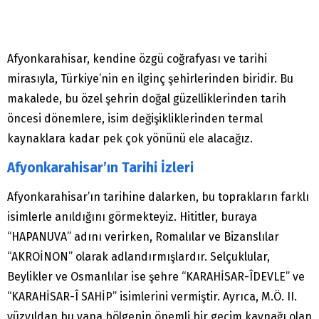
Afyonkarahisar, kendine özgü coğrafyası ve tarihi
mirasıyla, Türkiye’nin en ilginç şehirlerinden biridir. Bu
makalede, bu özel şehrin doğal güzelliklerinden tarih
öncesi dönemlere, isim değişikliklerinden termal
kaynaklara kadar pek çok yönünü ele alacağız.
Afyonkarahisar’ın Tarihi İzleri
Afyonkarahisar’ın tarihine dalarken, bu toprakların farklı
isimlerle anıldığını görmekteyiz. Hititler, buraya
“HAPANUVA” adını verirken, Romalılar ve Bizanslılar
“AKROİNON” olarak adlandırmışlardır. Selçuklular,
Beylikler ve Osmanlılar ise şehre “KARAHİSAR-ÎDEVLE” ve
“KARAHİSAR-Î SAHİP” isimlerini vermiştir. Ayrıca, M.Ö. II.
yüzyıldan bu yana bölgenin önemli bir geçim kaynağı olan