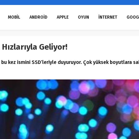
MOBİL
ANDROİD
APPLE
OYUN
İNTERNET
GOOG
 Hızlarıyla Geliyor!
u kez ismini SSD’leriyle duyuruyor. Çok yüksek boyutlara sah