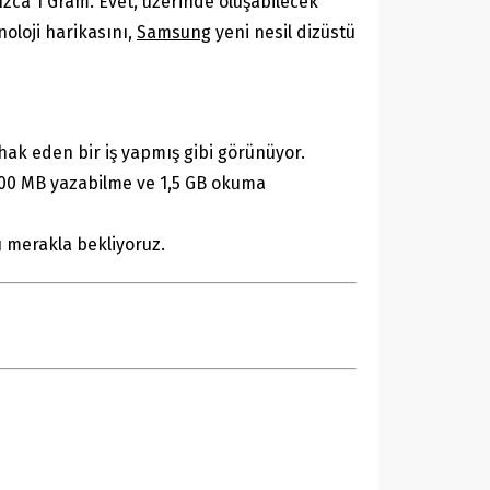
zca 1 Gram. Evet, üzerinde oluşabilecek
noloji harikasını,
Samsung
yeni nesil dizüstü
hak eden bir iş yapmış gibi görünüyor.
 900 MB yazabilme ve 1,5 GB okuma
ı merakla bekliyoruz.