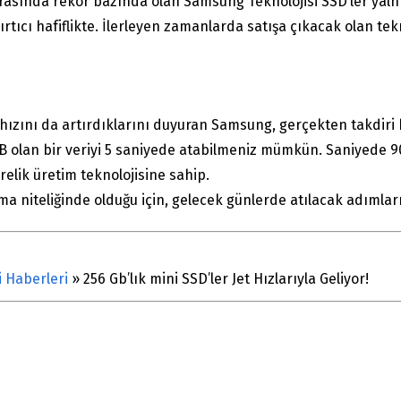
asında rekor bazında olan Samsung Teknolojisi SSD’ler yalnı
ırtıcı hafiflikte. İlerleyen zamanlarda satışa çıkacak olan tek
 hızını da artırdıklarını duyuran Samsung, gerçekten takdiri 
 GB olan bir veriyi 5 saniyede atabilmeniz mümkün. Saniyede
elik üretim teknolojisine sahip.
 niteliğinde olduğu için, gelecek günlerde atılacak adımlar
i Haberleri
»
256 Gb’lık mini SSD’ler Jet Hızlarıyla Geliyor!