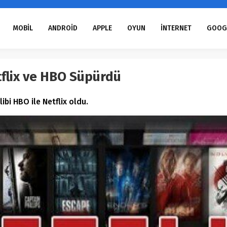
MOBİL
ANDROİD
APPLE
OYUN
İNTERNET
GOOG
tflix ve HBO Süpürdü
ibi HBO ile Netflix oldu.