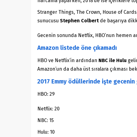
harcama yaparken, 2018’de ise içeriklere to
Stranger Things, The Crown, House of Cards,
sunucusu
Stephen Colbert
de başarıya dikk
Gecenin sonunda Netflix, HBO’nun hemen ardı
Amazon listede öne çıkamadı
HBO ve Netflix’in ardından
NBC ile Hulu
geli
Amazon’un da daha üst sıralara çıkması bek
2017 Emmy ödüllerinde işte gecenin g
HBO: 29
Netflix: 20
NBC: 15
Hulu: 10