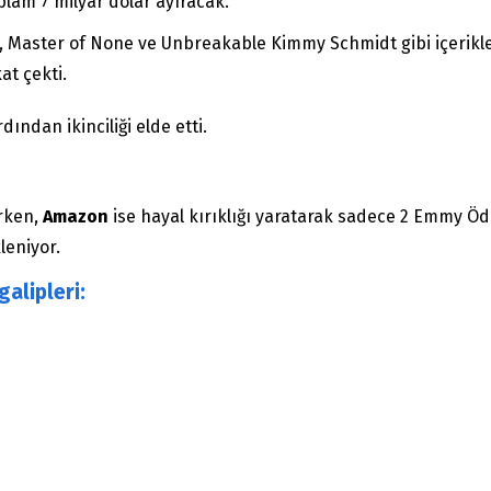
plam 7 milyar dolar ayıracak.
 Master of None ve Unbreakable Kimmy Schmidt gibi içerikler
at çekti.
ndan ikinciliği elde etti.
rken,
Amazon
ise hayal kırıklığı yaratarak sadece 2 Emmy Ödü
leniyor.
alipleri: