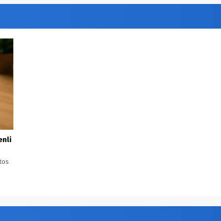
enli
tos