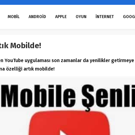
MOBİL
ANDROİD
APPLE
OYUN
İNTERNET
GOOG
tık Mobilde!
ken YouTube uygulaması son zamanlar da yenilikler getirmeye
a özelliği artık mobilde!