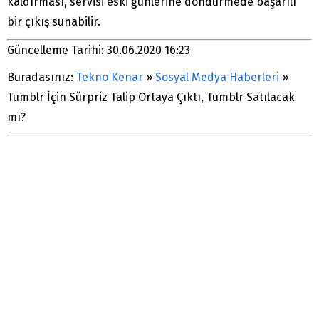
kaldırması, servisi eski günlerine döndürmede başarılı
bir çıkış sunabilir.
Güncelleme Tarihi: 30.06.2020 16:23
Buradasınız:
Tekno Kenar
»
Sosyal Medya Haberleri
»
Tumblr İçin Sürpriz Talip Ortaya Çıktı, Tumblr Satılacak
mı?