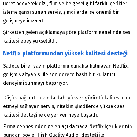
ücret ödeyerek dizi, film ve belgesel gibi farklı içerikleri
izleme şansı sunan servis, şimdilerde ise önemli bir
gelişmeye imza attı.
Şirketten gelen açıklamaya göre platform genelinde ses
kalitesi epey yükseltildi.
Netflix platformundan yüksek kalitesi desteği
Sadece birer yayın platformu olmakla kalmayan Netflix,
gelişmiş altyapısı ile son derece basit bir kullanıcı
deneyimi sunmayı başarıyor.
Düşük bağlantı hızında dahi yüksek görüntü kalitesi elde
etmeyi sağlayan servis, nitekim şimdilerde yüksek ses
kalitesi desteğine de yer vermeye başladı.
Firma cephesinden gelen açıklamada Netflix içeriklerinin
bundan böyle “High Quality Audio” desteği ile