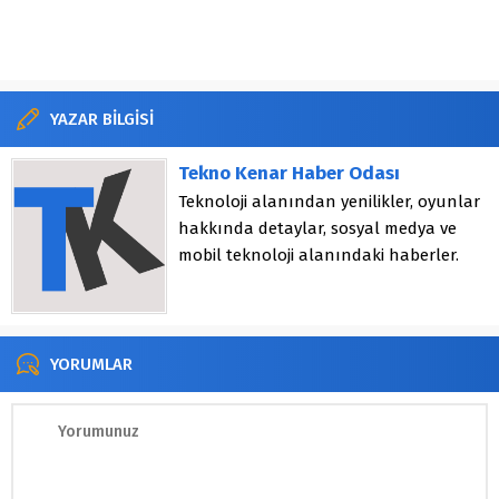
YAZAR BİLGİSİ
Tekno Kenar Haber Odası
Teknoloji alanından yenilikler, oyunlar
hakkında detaylar, sosyal medya ve
mobil teknoloji alanındaki haberler.
YORUMLAR