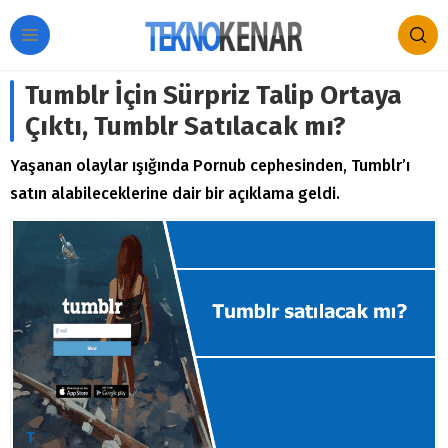
Tumblr İçin Sürpriz Talip Ortaya
Çıktı, Tumblr Satılacak mı?
Yaşanan olaylar ışığında Pornub cephesinden, Tumblr’ı
satın alabileceklerine dair bir açıklama geldi.