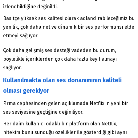
izlenebildiğine değinildi.
Basitçe yüksek ses kalitesi olarak adlandırabileceğimiz bu
yenilik, çok daha net ve dinamik bir ses performansı elde
etmeyi sağlıyor.
Çok daha gelişmiş ses desteği vadeden bu durum,
böylelikle içeriklerden çok daha fazla keyif almayı
sağlıyor.
Kullanılmakta olan ses donanımının kaliteli
olması gerekiyor
Firma cephesinden gelen açıklamada Netflix’in yeni bir
ses seviyesine geçtiğine değiniliyor.
Her daim kullanıcı odaklı bir platform olan Netflix,
nitekim bunu sunduğu özellikler ile gösterdiği gibi aynı