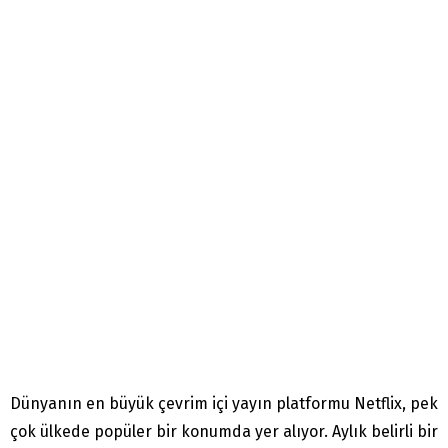
Dünyanın en büyük çevrim içi yayın platformu Netflix, pek
çok ülkede popüler bir konumda yer alıyor. Aylık belirli bir