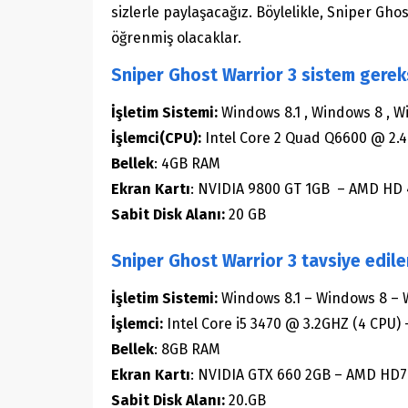
sizlerle paylaşacağız. Böylelikle, Sniper G
öğrenmiş olacaklar.
Sniper Ghost Warrior 3 sistem gerek
İşletim Sistemi:
Windows 8.1 , Windows 8 , W
İşlemci(CPU):
Intel Core 2 Quad Q6600 @ 2.4
Bellek
: 4GB RAM
Ekran Kartı
: NVIDIA 9800 GT 1GB – AMD HD
Sabit Disk Alanı:
20 GB
Sniper Ghost Warrior 3 tavsiye edil
İşletim Sistemi:
Windows 8.1 – Windows 8 – W
İşlemci:
Intel Core i5 3470 @ 3.2GHZ (4 CPU)
Bellek
: 8GB RAM
Ekran Kartı
: NVIDIA GTX 660 2GB – AMD HD
Sabit Disk Alanı:
20.GB