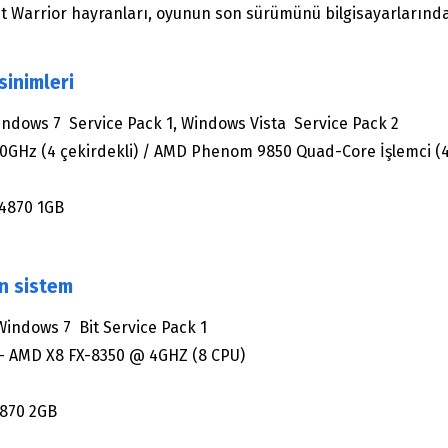
host Warrior hayranları, oyunun son sürümünü bilgisayarları
sinimleri
indows 7 Service Pack 1, Windows Vista Service Pack 2
0GHz (4 çekirdekli) / AMD Phenom 9850 Quad-Core İşlemci (4
 4870 1GB
en sistem
indows 7 Bit Service Pack 1
 – AMD X8 FX-8350 @ 4GHZ (8 CPU)
7870 2GB