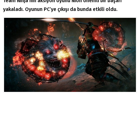
Team Ninja’nın aksiyon oyunu Nioh önemli bir başarı
yakaladı. Oyunun PC’ye çıkışı da bunda etkili oldu.