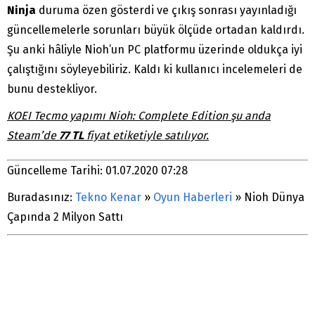
Ninja
duruma özen gösterdi ve çıkış sonrası yayınladığı
güncellemelerle sorunları büyük ölçüde ortadan kaldırdı.
Şu anki hâliyle Nioh’un PC platformu üzerinde oldukça iyi
çalıştığını söyleyebiliriz. Kaldı ki kullanıcı incelemeleri de
bunu destekliyor.
KOEI Tecmo yapımı Nioh: Complete Edition şu anda
Steam’de
77 TL
fiyat etiketiyle satılıyor.
Güncelleme Tarihi: 01.07.2020 07:28
Buradasınız:
Tekno Kenar
»
Oyun Haberleri
»
Nioh Dünya
Çapında 2 Milyon Sattı