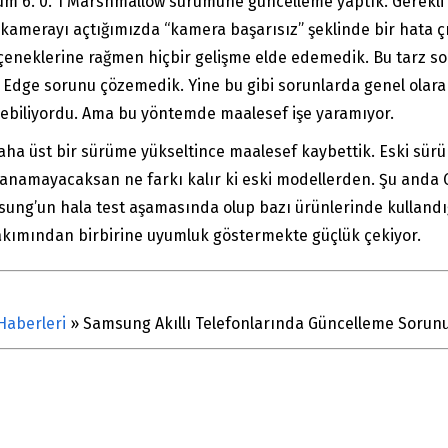
ürüm 6. 0. 1 Marshmallow sürümüne güncelleme yaptık. Gerekl
amerayı açtığımızda “kamera başarısız” şeklinde bir hata çı
eneklerine rağmen hiçbir gelişme elde edemedik. Bu tarz sor
6 Edge sorunu çözemedik. Yine bu gibi sorunlarda genel olara
lebiliyordu. Ama bu yöntemde maalesef işe yaramıyor.
 daha üst bir sürüme yükseltince maalesef kaybettik. Eski s
lanamayacaksan ne farkı kalır ki eski modellerden. Şu anda 
msung’un hala test aşamasında olup bazı ürünlerinde kullandı
bakımından birbirine uyumluk göstermekte güçlük çekiyor.
Haberleri
»
Samsung Akıllı Telefonlarında Güncelleme Sorun