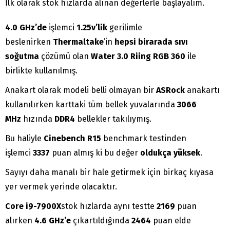
İlk olarak stok hızlarda alınan değerlerle başlayalım.
4.0 GHz’de
işlemci
1.25v’lik
gerilimle
beslenirken
Thermaltake
’in
hepsi birarada sıvı
soğutma
çözümü olan
Water 3.0 Riing RGB 360
ile
birlikte kullanılmış.
Anakart olarak modeli belli olmayan bir
ASRock
anakartı
kullanılırken karttaki tüm bellek yuvalarında
3066
MHz
hızında
DDR4
bellekler takılıymış.
Bu haliyle
Cinebench R15
benchmark testinden
işlemci
3337
puan almış ki bu değer
oldukça yüksek
.
Sayıyı daha manalı bir hale getirmek için birkaç kıyasa
yer vermek yerinde olacaktır.
Core i9-7900X
stok hızlarda aynı testte
2169
puan
alırken
4.6 GHz’e
çıkartıldığında
2464
puan elde