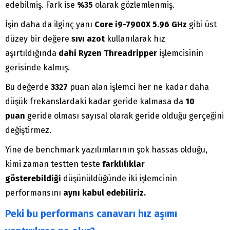
edebilmiş. Fark ise
%35
olarak gözlemlenmiş.
İşin daha da ilginç yanı
Core i9-7900X 5.96
GHz
gibi üst
düzey bir değere
sıvı azot
kullanılarak hız
aşırtıldığında
dahi
Ryzen Threadripper
işlemcisinin
gerisinde kalmış.
Bu değerde
3327
puan alan işlemci her ne kadar daha
düşük frekanslardaki kadar geride kalmasa da
10
puan
geride olması sayısal olarak geride olduğu gerçeğini
değiştirmez.
Yine de benchmark yazılımlarının şok hassas olduğu,
kimi zaman testten teste
farklılıklar
gösterebildiği
düşünüldüğünde iki işlemcinin
performansını
aynı kabul edebiliriz.
Peki bu performans canavarı hız aşımı