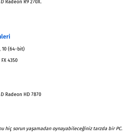
MD Radeon R9 270X.
leri
 10 (64-bit)
D FX 4350
AMD Radeon HD 7870
nu hiç sorun yaşamadan oynayabileceğiniz tarzda bir PC.