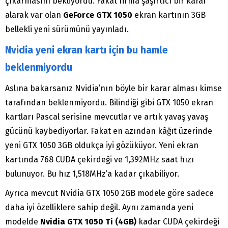
çıkarmasını bekliyordu. Fakat firma şaşırtıcı bir karar
alarak var olan
GeForce GTX 1050
ekran kartının 3GB
bellekli yeni sürümünü yayınladı.
Nvidia yeni ekran kartı için bu hamle
beklenmiyordu
Aslına bakarsanız Nvidia’nın böyle bir karar alması kimse
tarafından beklenmiyordu. Bilindiği gibi GTX 1050 ekran
kartları Pascal serisine mevcutlar ve artık yavaş yavaş
gücünü kaybediyorlar. Fakat en azından kâğıt üzerinde
yeni GTX 1050 3GB oldukça iyi gözüküyor. Yeni ekran
kartında 768 CUDA çekirdeği ve 1,392MHz saat hızı
bulunuyor. Bu hız 1,518MHz’a kadar çıkabiliyor.
Ayrıca mevcut Nvidia GTX 1050 2GB modele göre sadece
daha iyi özelliklere sahip değil. Aynı zamanda yeni
modelde
Nvidia GTX 1050 Ti (4GB)
kadar CUDA çekirdeği