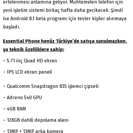
ertelenmesi anlamına geliyor. Muhtemelen telefon için
yeni işletim sistemi birkaç hafta daha gecikecek. Şimdi
ise Android 8.1 beta programı için tester kişiler alınmaya
başladı.
Essential Phone henüz Türkiye’de satışa sunulmazken,
şu teknik özelliklere sahip;
– 5.71 inç Quad HD ekran
– IPS LCD ekran paneli
– Qualcomm Snapdragon 835 işlemci çipseti
– Adreno 540 GPU
– 4GB RAM
– 128GB dahili depolama alanı
– 13MP + 13MP arka kamera