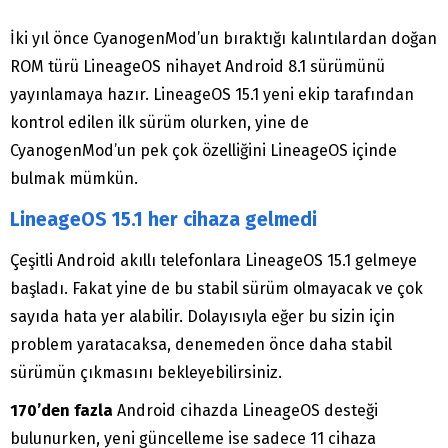
İki yıl önce CyanogenMod’un bıraktığı kalıntılardan doğan
ROM türü LineageOS nihayet Android 8.1 sürümünü
yayınlamaya hazır. LineageOS 15.1 yeni ekip tarafından
kontrol edilen ilk sürüm olurken, yine de
CyanogenMod’un pek çok özelliğini LineageOS içinde
bulmak mümkün.
LineageOS 15.1 her cihaza gelmedi
Çeşitli Android akıllı telefonlara LineageOS 15.1 gelmeye
başladı. Fakat yine de bu stabil sürüm olmayacak ve çok
sayıda hata yer alabilir. Dolayısıyla eğer bu sizin için
problem yaratacaksa, denemeden önce daha stabil
sürümün çıkmasını bekleyebilirsiniz.
170’den fazla
Android cihazda LineageOS desteği
bulunurken, yeni güncelleme ise sadece 11 cihaza