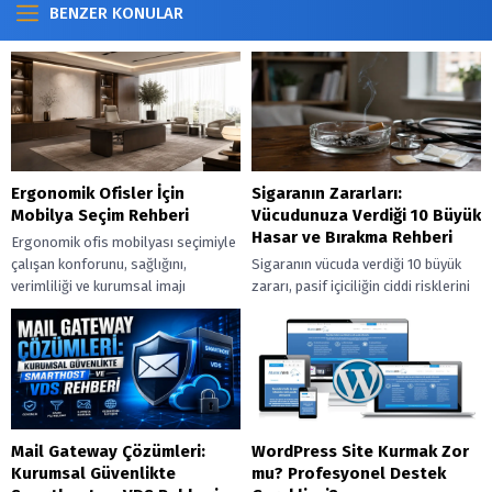
BENZER KONULAR
Ergonomik Ofisler İçin
Sigaranın Zararları:
Mobilya Seçim Rehberi
Vücudunuza Verdiği 10 Büyük
Hasar ve Bırakma Rehberi
Ergonomik ofis mobilyası seçimiyle
çalışan konforunu, sağlığını,
Sigaranın vücuda verdiği 10 büyük
verimliliği ve kurumsal imajı
zararı, pasif içiciliğin ciddi risklerini
artırırken uzun vadeli maliyet
ve sigarayı bıraktıktan sonra
avantajı sağlayın.
başlayan iyileşme sürecini
ayrıntılarıyla keşfedin.
Mail Gateway Çözümleri:
WordPress Site Kurmak Zor
Kurumsal Güvenlikte
mu? Profesyonel Destek