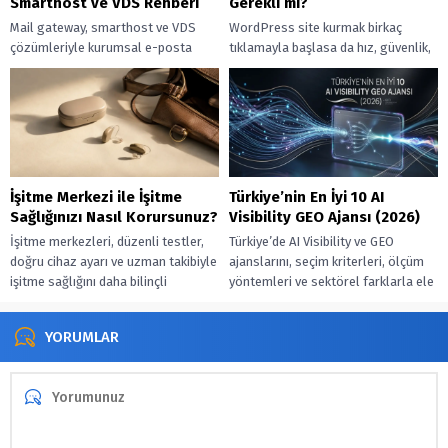
Smarthost ve VDS Rehberi
Gerekli mi?
Mail gateway, smarthost ve VDS
WordPress site kurmak birkaç
çözümleriyle kurumsal e-posta
tıklamayla başlasa da hız, güvenlik,
trafiğinizi siber tehditlerden
SEO ve satış hedefleri devreye
koruyup güvenli teslimatı
girince profesyonel destek
destekleyin.
gerekebilir.
İşitme Merkezi ile İşitme
Türkiye’nin En İyi 10 AI
Sağlığınızı Nasıl Korursunuz?
Visibility GEO Ajansı (2026)
İşitme merkezleri, düzenli testler,
Türkiye’de AI Visibility ve GEO
doğru cihaz ayarı ve uzman takibiyle
ajanslarını, seçim kriterleri, ölçüm
işitme sağlığını daha bilinçli
yöntemleri ve sektörel farklarla ele
yönetmenize yardımcı olur.
alan güncel bir değerlendirme.
YORUMLAR