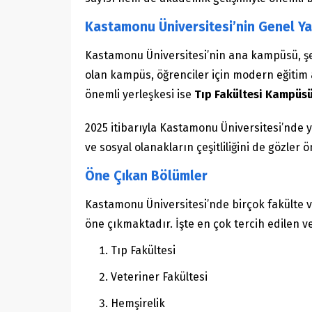
Kastamonu Üniversitesi’nin Genel Ya
Kastamonu Üniversitesi’nin ana kampüsü, ş
olan kampüs, öğrenciler için modern eğitim a
önemli yerleşkesi ise
Tıp Fakültesi Kampüs
2025 itibarıyla Kastamonu Üniversitesi’nde 
ve sosyal olanakların çeşitliliğini de gözler 
Öne Çıkan Bölümler
Kastamonu Üniversitesi’nde birçok fakülte 
öne çıkmaktadır. İşte en çok tercih edilen v
Tıp Fakültesi
Veteriner Fakültesi
Hemşirelik