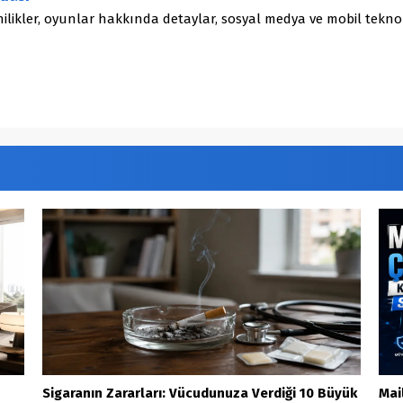
ilikler, oyunlar hakkında detaylar, sosyal medya ve mobil teknol
Sigaranın Zararları: Vücudunuza Verdiği 10 Büyük
Mai