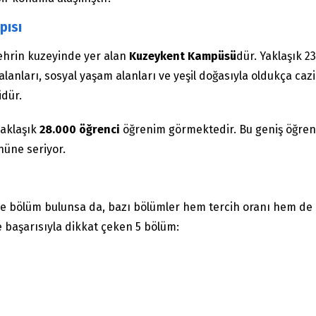
pısı
ehrin kuzeyinde yer alan
Kuzeykent Kampüsü
dür. Yaklaşık 2
lanları, sosyal yaşam alanları ve yeşil doğasıyla oldukça cazi
ü
dür.
yaklaşık
28.000 öğrenci
öğrenim görmektedir. Bu geniş öğrenc
önüne seriyor.
ve bölüm bulunsa da, bazı bölümler hem tercih oranı hem de 
e başarısıyla dikkat çeken 5 bölüm: