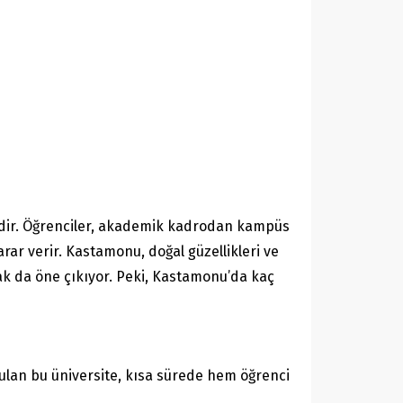
hidir. Öğrenciler, akademik kadrodan kampüs
r verir. Kastamonu, doğal güzellikleri ve
rak da öne çıkıyor. Peki, Kastamonu’da kaç
rulan bu üniversite, kısa sürede hem öğrenci