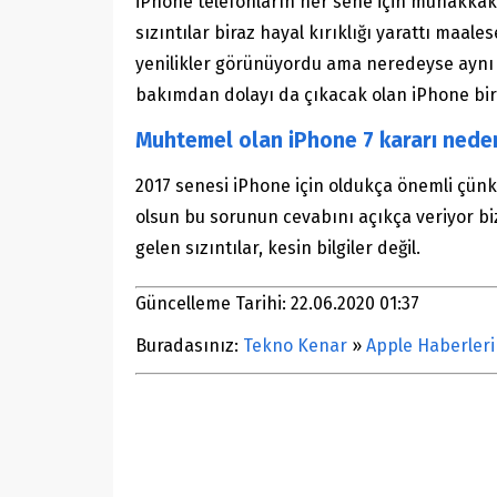
iPhone telefonların her sene için muhakkak 
sızıntılar biraz hayal kırıklığı yarattı maal
yenilikler görünüyordu ama neredeyse aynı g
bakımdan dolayı da çıkacak olan iPhone bir s
Muhtemel olan iPhone 7 kararı neden
2017 senesi iPhone için oldukça önemli çünkü 
olsun bu sorunun cevabını açıkça veriyor biz
gelen sızıntılar, kesin bilgiler değil.
Güncelleme Tarihi: 22.06.2020 01:37
Buradasınız:
Tekno Kenar
»
Apple Haberleri