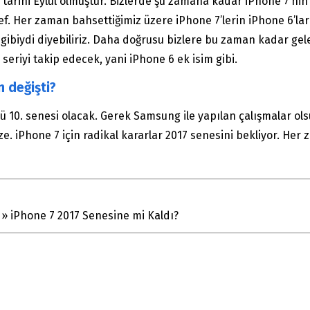
tarihi Eylül olmuştur. Bizlerde şu zamana kadar iPhone 7’nin 
esef. Her zaman bahsettiğimiz üzere iPhone 7’lerin iPhone 6’la
ibiydi diyebiliriz. Daha doğrusu bizlere bu zaman kadar gele
eriyi takip edecek, yani iPhone 6 ek isim gibi.
 değişti?
10. senesi olacak. Gerek Samsung ile yapılan çalışmalar olsun 
e. iPhone 7 için radikal kararlar 2017 senesini bekliyor. He
»
iPhone 7 2017 Senesine mi Kaldı?