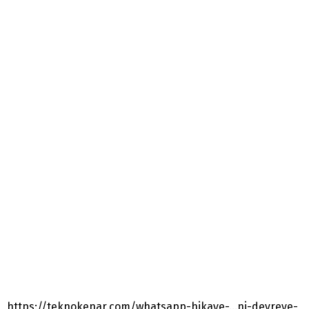
https://teknokenar.com/whatsapp-hikaye-…ni-devreye-