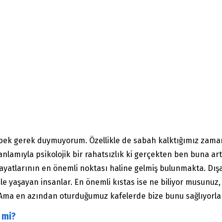
pek gerek duymuyorum. Özellikle de sabah kalktığımız zam
nlamıyla psikolojik bir rahatsızlık ki gerçekten ben buna a
e hayatlarının en önemli noktası haline gelmiş bulunmakta. Dış
ile yaşayan insanlar. En önemli kıstas ise ne biliyor musunuz,
r. Ama en azından oturduğumuz kafelerde bize bunu sağlıyorlar.
 mi?