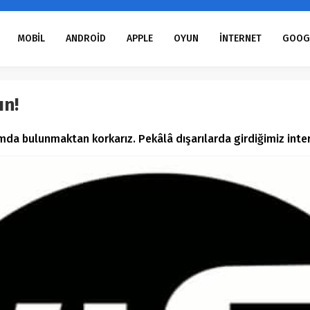
MOBİL
ANDROİD
APPLE
OYUN
İNTERNET
GOOG
ın!
amda bulunmaktan korkarız. Pekâlâ dışarılarda girdiğimiz int