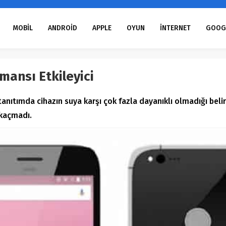
MOBİL
ANDROİD
APPLE
OYUN
İNTERNET
GOOG
mansı Etkileyici
tanıtımda cihazın suya karşı çok fazla dayanıklı olmadığı beli
kaçmadı.