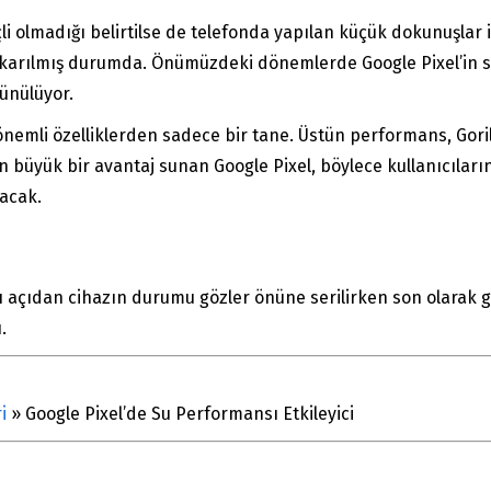
i olmadığı belirtilse de telefonda yapılan küçük dokunuşlar il
arılmış durumda. Önümüzdeki dönemlerde Google Pixel’in suy
şünülüyor.
 önemli özelliklerden sadece bir tane. Üstün performans, Goril
 büyük bir avantaj sunan Google Pixel, böylece kullanıcıların
yacak.
lı açıdan cihazın durumu gözler önüne serilirken son olarak ge
.
i
»
Google Pixel’de Su Performansı Etkileyici