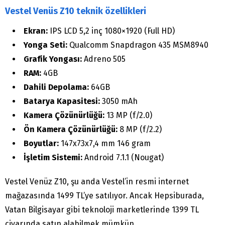
Vestel Venüs Z10 teknik özellikleri
Ekran:
IPS LCD 5,2 inç 1080×1920 (Full HD)
Yonga Seti:
Qualcomm Snapdragon 435 MSM8940
Grafik Yongası:
Adreno 505
RAM:
4GB
Dahili Depolama:
64GB
Batarya Kapasitesi:
3050 mAh
Kamera Çözünürlüğü:
13 MP (f/2.0)
Ön Kamera Çözünürlüğü:
8 MP (f/2.2)
Boyutlar:
147x73x7,4 mm 146 gram
İşletim Sistemi:
Android 7.1.1 (Nougat)
Vestel Venüz Z10, şu anda Vestel’in resmi internet
mağazasında 1499 TL’ye satılıyor. Ancak Hepsiburada,
Vatan Bilgisayar gibi teknoloji marketlerinde 1399 TL
civarında satın alabilmek mümkün.