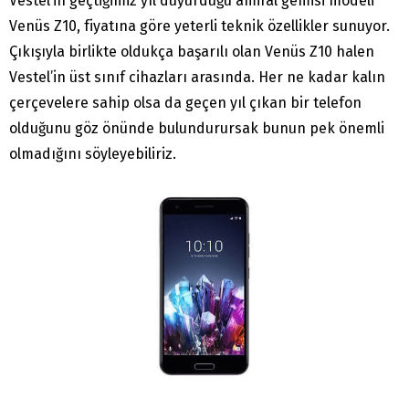
Vestel’in geçtiğimiz yıl duyurduğu amiral gemisi modeli
Venüs Z10, fiyatına göre yeterli teknik özellikler sunuyor.
Çıkışıyla birlikte oldukça başarılı olan Venüs Z10 halen
Vestel’in üst sınıf cihazları arasında. Her ne kadar kalın
çerçevelere sahip olsa da geçen yıl çıkan bir telefon
olduğunu göz önünde bulundurursak bunun pek önemli
olmadığını söyleyebiliriz.