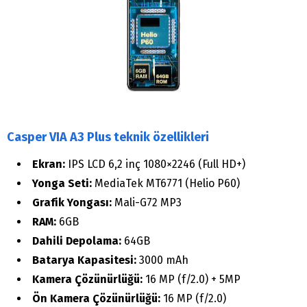
Casper VIA A3 Plus teknik özellikleri
Ekran:
IPS LCD 6,2 inç 1080×2246 (Full HD+)
Yonga Seti:
MediaTek MT6771 (Helio P60)
Grafik Yongası:
Mali-G72 MP3
RAM:
6GB
Dahili Depolama:
64GB
Batarya Kapasitesi:
3000 mAh
Kamera Çözünürlüğü:
16 MP (f/2.0) + 5MP
Ön Kamera Çözünürlüğü:
16 MP (f/2.0)