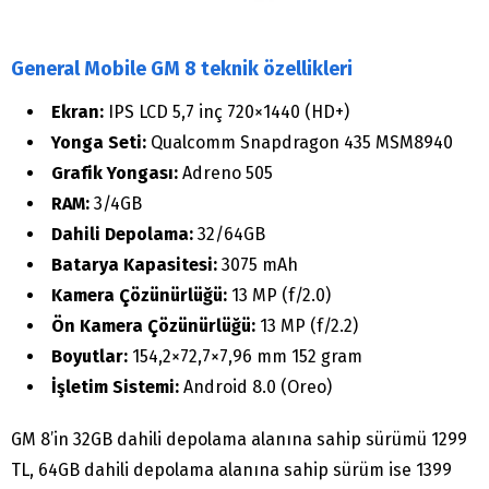
General Mobile GM 8 teknik özellikleri
Ekran:
IPS LCD 5,7 inç 720×1440 (HD+)
Yonga Seti:
Qualcomm Snapdragon 435 MSM8940
Grafik Yongası:
Adreno 505
RAM:
3/4GB
Dahili Depolama:
32/64GB
Batarya Kapasitesi:
3075 mAh
Kamera Çözünürlüğü:
13 MP (f/2.0)
Ön Kamera Çözünürlüğü:
13 MP (f/2.2)
Boyutlar:
154,2×72,7×7,96 mm 152 gram
İşletim Sistemi:
Android 8.0 (Oreo)
GM 8’in 32GB dahili depolama alanına sahip sürümü 1299
TL, 64GB dahili depolama alanına sahip sürüm ise 1399