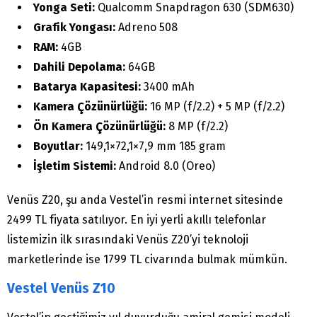
Yonga Seti:
Qualcomm Snapdragon 630 (SDM630)
Grafik Yongası:
Adreno 508
RAM:
4GB
Dahili Depolama:
64GB
Batarya Kapasitesi:
3400 mAh
Kamera Çözünürlüğü:
16 MP (f/2.2) + 5 MP (f/2.2)
Ön Kamera Çözünürlüğü:
8 MP (f/2.2)
Boyutlar:
149,1×72,1×7,9 mm 185 gram
İşletim Sistemi:
Android 8.0 (Oreo)
Venüs Z20, şu anda Vestel’in resmi internet sitesinde
2499 TL fiyata satılıyor. En iyi yerli akıllı telefonlar
listemizin ilk sırasındaki Venüs Z20’yi teknoloji
marketlerinde ise 1799 TL civarında bulmak mümkün.
Vestel Venüs Z10