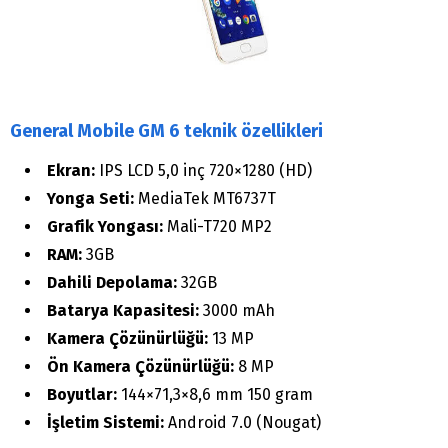
General Mobile GM 6 teknik özellikleri
Ekran:
IPS LCD 5,0 inç 720×1280 (HD)
Yonga Seti:
MediaTek MT6737T
Grafik Yongası:
Mali-T720 MP2
RAM:
3GB
Dahili Depolama:
32GB
Batarya Kapasitesi:
3000 mAh
Kamera Çözünürlüğü:
13 MP
Ön Kamera Çözünürlüğü:
8 MP
Boyutlar:
144×71,3×8,6 mm 150 gram
İşletim Sistemi:
Android 7.0 (Nougat)