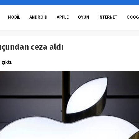
MOBİL
ANDROİD
APPLE
OYUN
İNTERNET
GOOG
suçundan ceza aldı
çıktı.